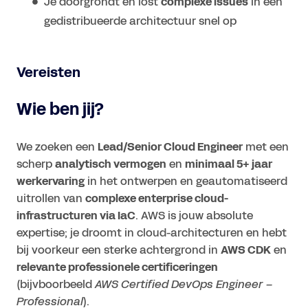
Je doorgrondt en lost
complexe issues
in een
gedistribueerde architectuur snel op
Vereisten
Wie ben jij?
We zoeken een
Lead/Senior Cloud Engineer
met een
scherp
analytisch vermogen
en
minimaal 5+ jaar
werkervaring
in het ontwerpen en geautomatiseerd
uitrollen van
complexe enterprise cloud-
infrastructuren via IaC
. AWS is jouw absolute
expertise; je droomt in cloud-architecturen en hebt
bij voorkeur een sterke achtergrond in
AWS CDK
en
relevante professionele certificeringen
(bijvboorbeeld
AWS Certified DevOps Engineer –
Professional
).