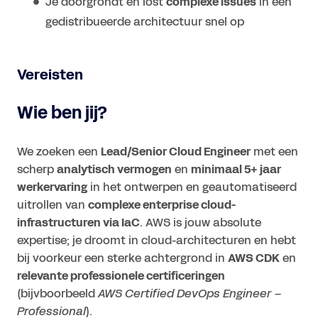
Je doorgrondt en lost
complexe issues
in een
gedistribueerde architectuur snel op
Vereisten
Wie ben jij?
We zoeken een
Lead/Senior Cloud Engineer
met een
scherp
analytisch vermogen
en
minimaal 5+ jaar
werkervaring
in het ontwerpen en geautomatiseerd
uitrollen van
complexe enterprise cloud-
infrastructuren via IaC
. AWS is jouw absolute
expertise; je droomt in cloud-architecturen en hebt
bij voorkeur een sterke achtergrond in
AWS CDK
en
relevante professionele certificeringen
(bijvboorbeeld
AWS Certified DevOps Engineer –
Professional
).