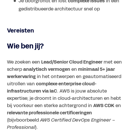
Je doorgrondt en lost
complexe issues
in een
gedistribueerde architectuur snel op
Vereisten
Wie ben jij?
We zoeken een
Lead/Senior Cloud Engineer
met een
scherp
analytisch vermogen
en
minimaal 5+ jaar
werkervaring
in het ontwerpen en geautomatiseerd
uitrollen van
complexe enterprise cloud-
infrastructuren via IaC
. AWS is jouw absolute
expertise; je droomt in cloud-architecturen en hebt
bij voorkeur een sterke achtergrond in
AWS CDK
en
relevante professionele certificeringen
(bijvboorbeeld
AWS Certified DevOps Engineer –
Professional
).