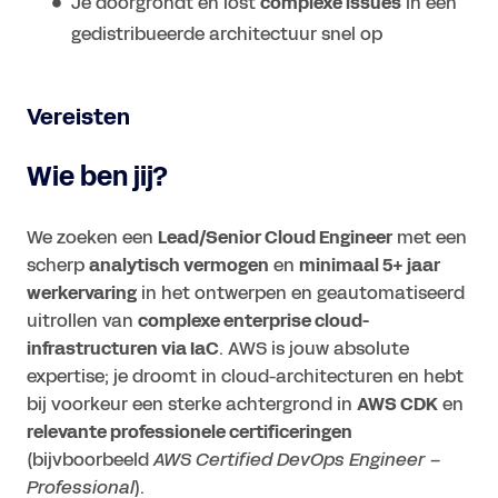
Je doorgrondt en lost
complexe issues
in een
gedistribueerde architectuur snel op
Vereisten
Wie ben jij?
We zoeken een
Lead/Senior Cloud Engineer
met een
scherp
analytisch vermogen
en
minimaal 5+ jaar
werkervaring
in het ontwerpen en geautomatiseerd
uitrollen van
complexe enterprise cloud-
infrastructuren via IaC
. AWS is jouw absolute
expertise; je droomt in cloud-architecturen en hebt
bij voorkeur een sterke achtergrond in
AWS CDK
en
relevante professionele certificeringen
(bijvboorbeeld
AWS Certified DevOps Engineer –
Professional
).