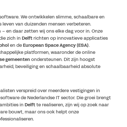
software. We ontwikkelen slimme, schaalbare en
ks leven van duizenden mensen verbeteren.
– en daar zetten wij ons elke dag voor in. Onze
ie zich in
Delft
richten op innovatieve applicaties
phol
en de
European Space Agency (ESA)
.
appelijke platformen, waaronder de online
dse gemeenten
ondersteunen. Dit zijn hoogst
arheid, beveiliging en schaalbaarheid absolute
alisten verspreid over meerdere vestigingen in
ftware de Nederlandse IT sector. Die groei brengt
ambities in
Delft
te realiseren, zijn wij op zoek naar
tware bouwt, maar ons ook helpt onze
fessionaliseren.