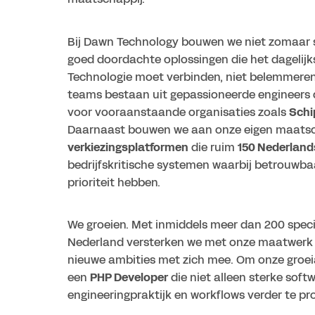
Bij Dawn Technology bouwen we niet zomaar 
goed doordachte oplossingen die het dagelij
Technologie moet verbinden, niet belemmeren 
teams bestaan uit gepassioneerde engineers d
voor vooraanstaande organisaties zoals
Schi
Daarnaast bouwen we aan onze eigen maatsch
verkiezingsplatformen
die ruim
150 Nederlan
bedrijfskritische systemen waarbij betrouwba
prioriteit hebben.
We groeien. Met inmiddels meer dan 200 speci
Nederland versterken we met onze maatwerk so
nieuwe ambities met zich mee. Om onze groei
een
PHP Developer
die niet alleen sterke sof
engineeringpraktijk en workflows verder te pro