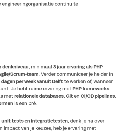
 engineeringorganisatie continu te
n denkniveau
, minimaal
3 jaar ervaring
als
PHP
Agile/Scrum-team
. Verder communiceer je helder in
e dagen per week vanuit Delft
te werken of, wanneer
klant. Je hebt ruime ervaring met
PHP frameworks
jks met
relationele databases
,
Git
en
CI/CD pipelines
.
formen
is een pré.
t
unit-tests en integratietesten
, denk je na over
n impact van je keuzes, heb je ervaring met