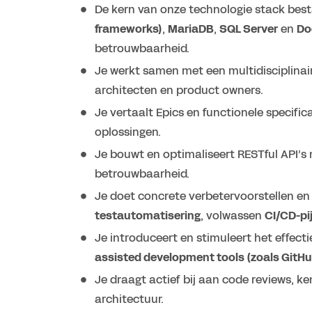
De kern van onze technologie stack best
frameworks)
,
MariaDB
,
SQL Server
en
Do
betrouwbaarheid.
Je werkt samen met een multidisciplinair
architecten en product owners.
Je vertaalt Epics en functionele specif
oplossingen.
Je bouwt en optimaliseert RESTful API’s
betrouwbaarheid.
Je doet concrete verbetervoorstellen e
testautomatisering
, volwassen
CI/CD-pij
Je introduceert en stimuleert het effec
assisted development tools (zoals GitHu
Je draagt actief bij aan code reviews, 
architectuur.