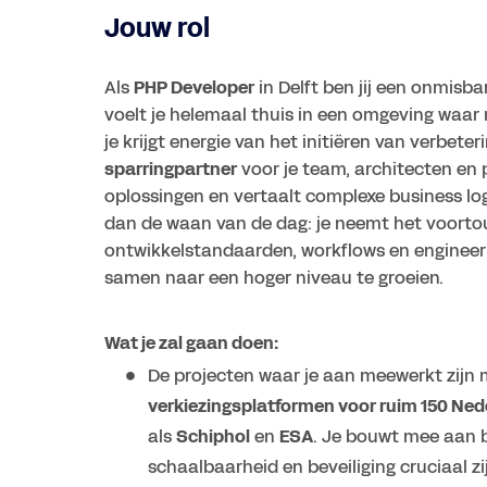
Jouw rol
Als
PHP Developer
in Delft ben jij een onmisba
voelt je helemaal thuis in een omgeving waar no
je krijgt energie van het initiëren van verbet
sparringpartner
voor je team, architecten en
oplossingen en vertaalt complexe business logi
dan de waan van de dag: je neemt het voortou
ontwikkelstandaarden, workflows en engineeri
samen naar een hoger niveau te groeien.
Wat je zal gaan doen:
De projecten waar je aan meewerkt zijn 
verkiezingsplatformen voor ruim 150 Ne
als
Schiphol
en
ESA
. Je bouwt mee aan b
schaalbaarheid en beveiliging cruciaal zi