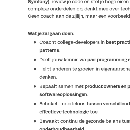
Symfony
), review je code en stel je hoge eise
complexe onderdelen op, denkt mee over tech
Geen coach aan de zijlijn, maar een voorbeeld 
Wat je zal gaan doen:
Coacht collega-developers in
best pract
patterns
.
Deelt jouw kennis via
pair programming 
Helpt anderen te groeien in eigenaarsch
denken.
Bepaalt samen met
product owners en 
softwareoplossingen
.
Schakelt moeiteloos
tussen verschillen
effectieve technologie
toe.
Bewaakt continu de gezonde balans tu
onderhoudbaarheid
.