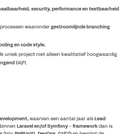
aalbaarheid, security, performance en testbaarheid
elprocessen waaronder
gestroomlijnde branching
ooling en code style.
k uniek project niet alleen kwalitatief hoogwaardig
angend
blijft.
 development,
waarvan een aantal jaar als
Lead
binnen
Laravel en/of Symfony
-
framework
dan is
g
(bijv.
PHPUnit), DevOps, CI/CD
en begrijpt de