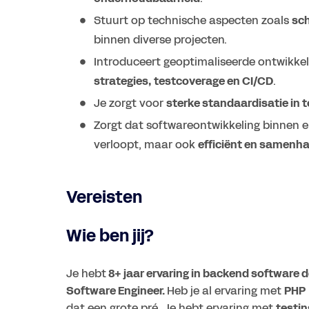
Stuurt op technische aspecten zoals
sch
binnen diverse projecten.
Introduceert geoptimaliseerde ontwikk
strategies, testcoverage en CI/CD
.
Je zorgt voor
sterke standaardisatie in t
Zorgt dat softwareontwikkeling binnen el
verloopt, maar ook
efficiënt en samenh
Vereisten
Wie ben jij?
Je hebt
8+ jaar ervaring in backend software
Software Engineer.
Heb je al ervaring met
PHP
dat een grote pré. Je hebt ervaring met
testin