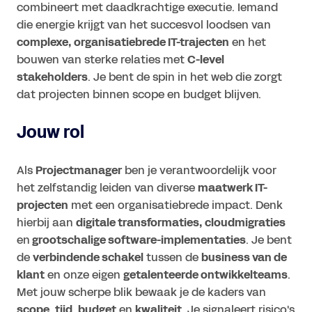
combineert met daadkrachtige executie. Iemand
die energie krijgt van het succesvol loodsen van
complexe, organisatiebrede IT-trajecten
en het
bouwen van sterke relaties met
C-level
stakeholders
. Je bent de spin in het web die zorgt
dat projecten binnen scope en budget blijven.
Jouw rol
Als
Projectmanager
ben je verantwoordelijk voor
het zelfstandig leiden van diverse
maatwerk IT-
projecten
met een organisatiebrede impact. Denk
hierbij aan
digitale transformaties, cloudmigraties
en
grootschalige software-implementaties
. Je bent
de
verbindende schakel
tussen de
business van de
klant
en onze eigen
getalenteerde ontwikkelteams
.
Met jouw scherpe blik bewaak je de kaders van
scope
,
tijd
,
budget
en
kwaliteit
. Je signaleert risico's