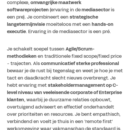
complexe,
omvangrijke maatwerk
softwareprojecten
(ervaring in de
mediasector
is
een pre). Je combineert een
strategische
langetermijnvisie
moeiteloos met een
hands-on
executie
. Ervaring in de mediasector is een pré.
Je schakelt soepel tussen
Agile/Scrum-
methodieken
en traditionele fixed scope/fixed price
- trajecten. Als
communicatief sterke professional
bewaar je de rust bij tegenslag en weet je hoe je met
tact en daadkracht slecht nieuws overbrengt. Je
hebt ervaring met
stakeholdermanagement op C-
level niveau van veeleisende corporate of Enterprise
klanten
, waarbij je duurzame relaties opbouwt,
overtuigend adviseert en effectief onderhandelt
over prioriteiten en resources. Je bent empathisch,
verbindend en voelt je thuis in een 'remote first'
werkomgeving waar vakmanschap de standaard is.