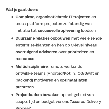
Wat je gaat doen:
Complexe, organisatiebrede IT-trajecten
en
cross-platform projecten zelfstandig van
initiatie tot
succesvolle oplevering
loodsen.
Duurzame relaties opbouwen
met veeleisende
enterprise-klanten en hen op C-level niveau
overtuigend adviseren
over
prioriteiten
en
resources
.
Multidisciplinaire
, remote werkende
ontwikkelteams (Android/Kotlin, iOS/Swift en
backend) motiveren en
optimaal laten
presteren
.
Projectkaders bewaken
op het gebied van
scope, tijd en budget via ons 'Assured Delivery
Process'.