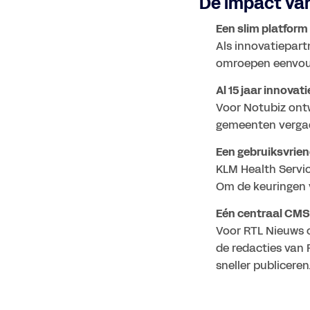
De impact va
Een slim platform
Als innovatiepart
omroepen eenvoud
Al 15 jaar innovat
Voor Notubiz ont
gemeenten vergade
Een gebruiksvrien
KLM Health Servic
Om de keuringen v
Voor RTL Nieuws 
de redacties van 
sneller publiceren