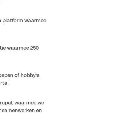
n
n platform waarmee 
tie waarmee 250 
epen of hobby’s. 
tal.
rupal, waarmee we 
er samenwerken en 