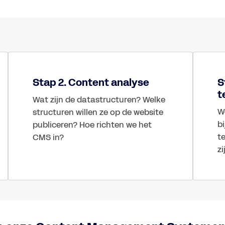
Stap 2. Content analyse
S
t
Wat zijn de datastructuren? Welke 
W
structuren willen ze op de website 
bi
publiceren? Hoe richten we het 
t
CMS in?
zi