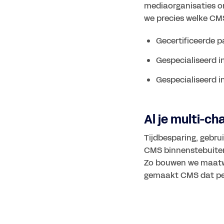
mediaorganisaties om
we precies welke CMS
Gecertificeerde 
Gespecialiseerd 
Al je multi-ch
Tijdbesparing, gebru
CMS binnenstebuiten,
Zo bouwen we maatwer
gemaakt CMS dat perf